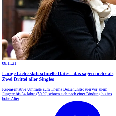
08.11.21
Lange Liebe statt schnelle Dates - das sagen mehr als
Zwei Drittel aller Singles
Repräsentative Umfrage zum Thema BeziehungsdauerVor allem
Jüngere bis 34 Jahre (50 %) sehnen sich nach einer Bindung bis ins
hohe Alter