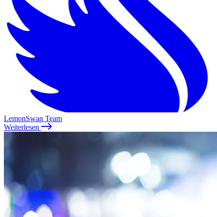
LemonSwan Team
Weiterlesen