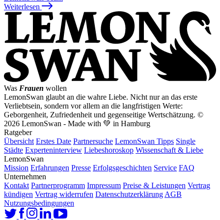
Weiterlesen
Was
Frauen
wollen
LemonSwan glaubt an die wahre Liebe. Nicht nur an das erste
Verliebtsein, sondern vor allem an die langfristigen Werte:
Geborgenheit, Zufriedenheit und gegenseitige Wertschätzung.
©
2026 LemonSwan - Made with 💚 in Hamburg
Ratgeber
Übersicht
Erstes Date
Partnersuche
LemonSwan Tipps
Single
Städte
Experteninterview
Liebeshoroskop
Wissenschaft & Liebe
LemonSwan
Mission
Erfahrungen
Presse
Erfolgsgeschichten
Service
FAQ
Unternehmen
Kontakt
Partnerprogramm
Impressum
Preise & Leistungen
Vertrag
kündigen
Vertrag widerrufen
Datenschutzerklärung
AGB
Nutzungsbedingungen