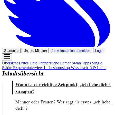
Startseite
Unsere Mission
Jetzt kostenlos anmelden
Login
Übersicht
Erstes Date
Partnersuche
LemonSwan Tipps
Single
Städte
Experteninterview
Liebeshoroskop
Wissenschaft & Liebe
Inhaltsübersicht
Wann ist der richtige Zeitpunkt, „ich liebe dich“ 
zu sagen?
Männer oder Frauen? Wer sagt als erstes „ich liebe 
dich“?