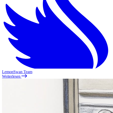
LemonSwan Team
Weiterlesen