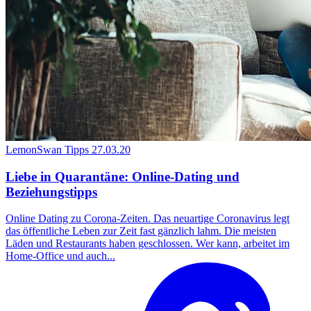
LemonSwan Tipps
27.03.20
Liebe in Quarantäne: Online-Dating und
Beziehungstipps
Online Dating zu Corona-Zeiten. Das neuartige Coronavirus legt
das öffentliche Leben zur Zeit fast gänzlich lahm. Die meisten
Läden und Restaurants haben geschlossen. Wer kann, arbeitet im
Home-Office und auch...