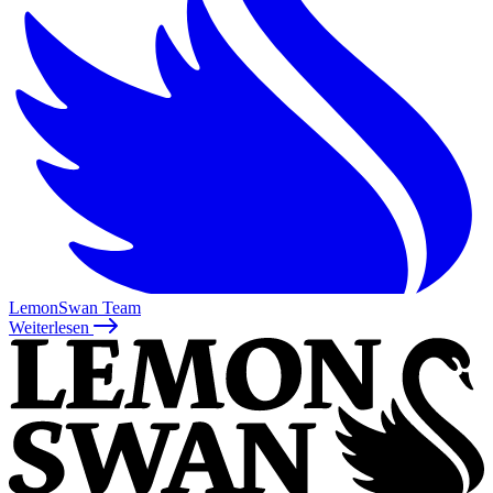
LemonSwan Team
Weiterlesen