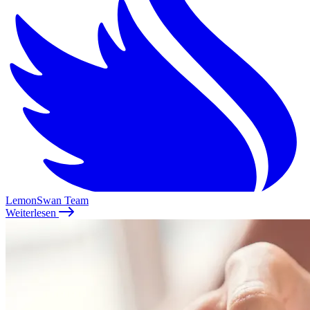
LemonSwan Team
Weiterlesen