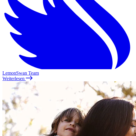
LemonSwan Team
Weiterlesen