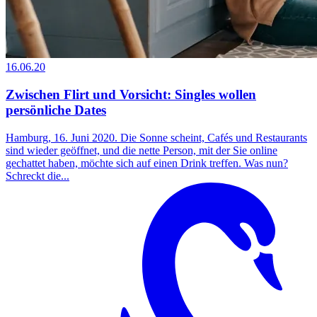
16.06.20
Zwischen Flirt und Vorsicht: Singles wollen
persönliche Dates
Hamburg, 16. Juni 2020. Die Sonne scheint, Cafés und Restaurants
sind wieder geöffnet, und die nette Person, mit der Sie online
gechattet haben, möchte sich auf einen Drink treffen. Was nun?
Schreckt die...