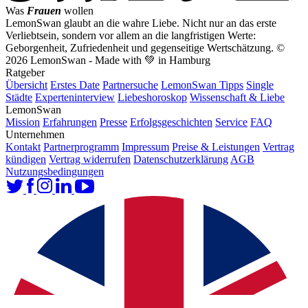
Was
Frauen
wollen
LemonSwan glaubt an die wahre Liebe. Nicht nur an das erste
Verliebtsein, sondern vor allem an die langfristigen Werte:
Geborgenheit, Zufriedenheit und gegenseitige Wertschätzung.
©
2026 LemonSwan - Made with 💚 in Hamburg
Ratgeber
Übersicht
Erstes Date
Partnersuche
LemonSwan Tipps
Single
Städte
Experteninterview
Liebeshoroskop
Wissenschaft & Liebe
LemonSwan
Mission
Erfahrungen
Presse
Erfolgsgeschichten
Service
FAQ
Unternehmen
Kontakt
Partnerprogramm
Impressum
Preise & Leistungen
Vertrag
kündigen
Vertrag widerrufen
Datenschutzerklärung
AGB
Nutzungsbedingungen