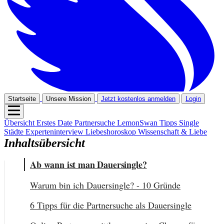
Startseite
Unsere Mission
Jetzt kostenlos anmelden
Login
Übersicht
Erstes Date
Partnersuche
LemonSwan Tipps
Single
Städte
Experteninterview
Liebeshoroskop
Wissenschaft & Liebe
Inhaltsübersicht
Ab wann ist man Dauersingle?
Warum bin ich Dauersingle? - 10 Gründe
6 Tipps für die Partnersuche als Dauersingle