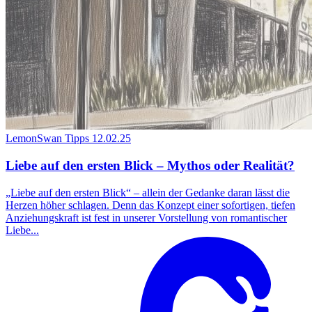
LemonSwan Tipps
12.02.25
Liebe auf den ersten Blick – Mythos oder Realität?
„Liebe auf den ersten Blick“ – allein der Gedanke daran lässt die
Herzen höher schlagen. Denn das Konzept einer sofortigen, tiefen
Anziehungskraft ist fest in unserer Vorstellung von romantischer
Liebe...