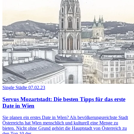
Single Städte
07.02.23
Servus Mozartstadt: Die besten Tipps für das erste
Date in Wien
Sie planen ein erstes Date in Wien? Als bevölkerungsreichste Stadt
Österreichs hat Wien menschlich und kulturell eine Menge zu
bieten. Nicht ohne Grund gehört die Hauptstadt von Österreich zu
den Top 10 der...