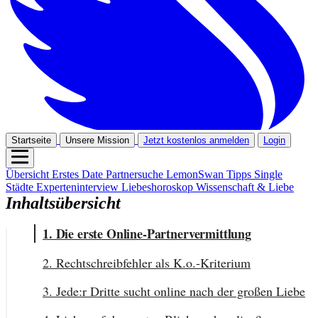
Startseite
Unsere Mission
Jetzt kostenlos anmelden
Login
Übersicht
Erstes Date
Partnersuche
LemonSwan Tipps
Single
Städte
Experteninterview
Liebeshoroskop
Wissenschaft & Liebe
Inhaltsübersicht
1. Die erste Online-Partnervermittlung
2. Rechtschreibfehler als K.o.-Kriterium
3. Jede:r Dritte sucht online nach der großen Liebe