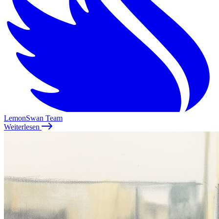
LemonSwan Team
Weiterlesen