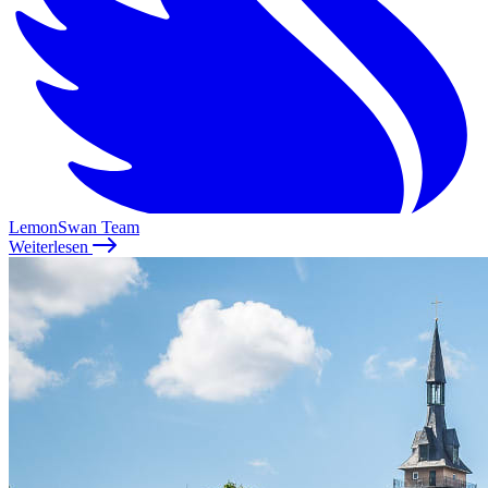
LemonSwan Team
Weiterlesen