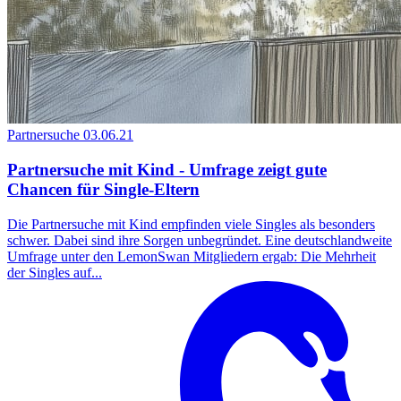
Partnersuche
03.06.21
Partnersuche mit Kind - Umfrage zeigt gute
Chancen für Single-Eltern
Die Partnersuche mit Kind empfinden viele Singles als besonders
schwer. Dabei sind ihre Sorgen unbegründet. Eine deutschlandweite
Umfrage unter den LemonSwan Mitgliedern ergab: Die Mehrheit
der Singles auf...