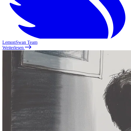
LemonSwan Team
Weiterlesen