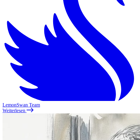
LemonSwan Team
Weiterlesen