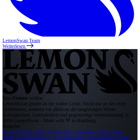
LemonSwan Team
Weiterlesen
Was
Frauen
wollen
LemonSwan glaubt an die wahre Liebe. Nicht nur an das erste
Verliebtsein, sondern vor allem an die langfristigen Werte:
Geborgenheit, Zufriedenheit und gegenseitige Wertschätzung.
©
2026 LemonSwan - Made with 💚 in Hamburg
Ratgeber
Übersicht
Erstes Date
Partnersuche
LemonSwan Tipps
Single
Städte
Experteninterview
Liebeshoroskop
Wissenschaft & Liebe