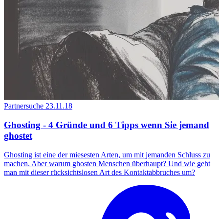
Partnersuche
23.11.18
Ghosting - 4 Gründe und 6 Tipps wenn Sie jemand
ghostet
Ghosting ist eine der miesesten Arten, um mit jemanden Schluss zu
machen. Aber warum ghosten Menschen überhaupt? Und wie geht
man mit dieser rücksichtslosen Art des Kontaktabbruches um?