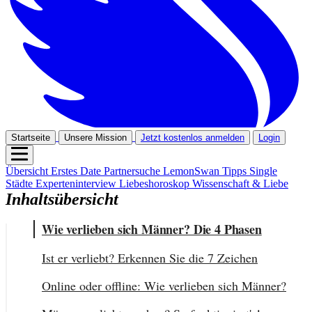
Startseite
Unsere Mission
Jetzt kostenlos anmelden
Login
Übersicht
Erstes Date
Partnersuche
LemonSwan Tipps
Single
Städte
Experteninterview
Liebeshoroskop
Wissenschaft & Liebe
Inhaltsübersicht
Wie verlieben sich Männer? Die 4 Phasen
Ist er verliebt? Erkennen Sie die 7 Zeichen
Online oder offline: Wie verlieben sich Männer?