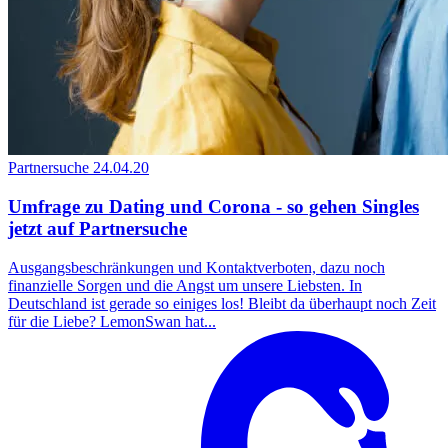
Partnersuche
24.04.20
Umfrage zu Dating und Corona - so gehen Singles
jetzt auf Partnersuche
Ausgangsbeschränkungen und Kontaktverboten, dazu noch
finanzielle Sorgen und die Angst um unsere Liebsten. In
Deutschland ist gerade so einiges los! Bleibt da überhaupt noch Zeit
für die Liebe? LemonSwan hat...