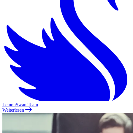
LemonSwan Team
Weiterlesen