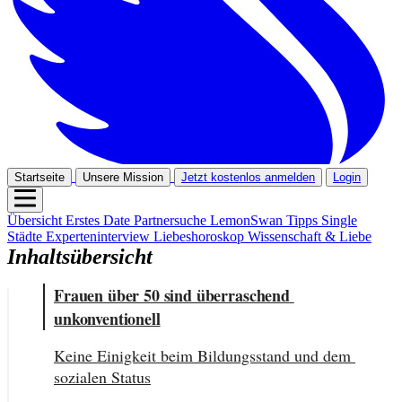
Startseite
Unsere Mission
Jetzt kostenlos anmelden
Login
Übersicht
Erstes Date
Partnersuche
LemonSwan Tipps
Single
Städte
Experteninterview
Liebeshoroskop
Wissenschaft & Liebe
Inhaltsübersicht
Frauen über 50 sind überraschend 
unkonventionell
Keine Einigkeit beim Bildungsstand und dem 
sozialen Status