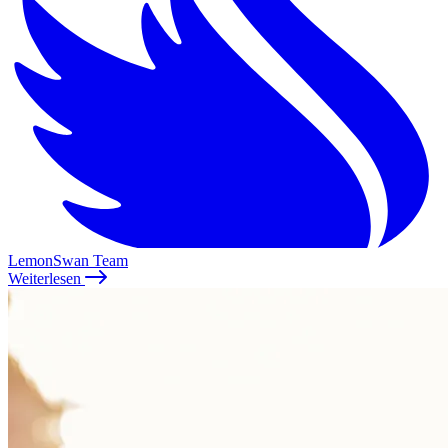
LemonSwan Team
Weiterlesen