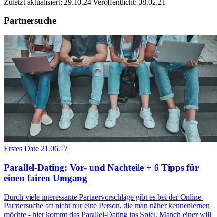
Zuletzt aktualisiert: 29.10.24
Veröffentlicht: 08.02.21
Partnersuche
Erstes Date
21.06.17
Parallel-Dating: Vor- und Nachteile + 6 Tipps für
einen fairen Umgang
Durch viele interessante Partnervorschläge gibt es bei der Online-
Partnersuche oft nicht nur eine Person, die man näher kennenlernen
möchte - hier kommt das Parallel-Dating ins Spiel. Manch einer will