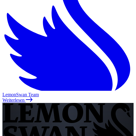
LemonSwan Team
Weiterlesen