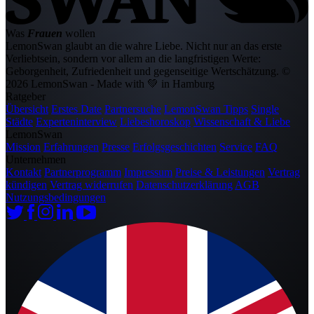
Was
Frauen
wollen
LemonSwan glaubt an die wahre Liebe. Nicht nur an das erste
Verliebtsein, sondern vor allem an die langfristigen Werte:
Geborgenheit, Zufriedenheit und gegenseitige Wertschätzung.
©
2026 LemonSwan - Made with 💚 in Hamburg
Ratgeber
Übersicht
Erstes Date
Partnersuche
LemonSwan Tipps
Single
Städte
Experteninterview
Liebeshoroskop
Wissenschaft & Liebe
LemonSwan
Mission
Erfahrungen
Presse
Erfolgsgeschichten
Service
FAQ
Unternehmen
Kontakt
Partnerprogramm
Impressum
Preise & Leistungen
Vertrag
kündigen
Vertrag widerrufen
Datenschutzerklärung
AGB
Nutzungsbedingungen